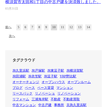
横須賀市太田和1丁目の中古戸建を決済致しました。
03月31日
前へ
5
6
7
8
9
10
11
12
13
14
次へ
タグクラウド
JR久里浜駅
JR戸塚駅
JR東逗子駅
JR横須賀駅
JR田浦駅
JR衣笠駅
JR逗子駅
YRP野比駅
オーナーチェンジ
オープンハウス
オープンルーム
ブログ
ベース
ベース賃貸
マンション
リースバック
リノベーショ
リノベーション
リフォーム
三浦海岸駅
不動産
不動産買取
中古マンション
中古戸建
事務所
京急久里浜駅