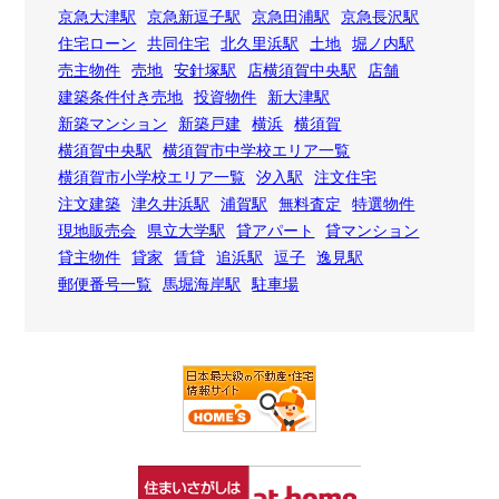
京急大津駅
京急新逗子駅
京急田浦駅
京急長沢駅
住宅ローン
共同住宅
北久里浜駅
土地
堀ノ内駅
売主物件
売地
安針塚駅
店横須賀中央駅
店舗
建築条件付き売地
投資物件
新大津駅
新築マンション
新築戸建
横浜
横須賀
横須賀中央駅
横須賀市中学校エリア一覧
横須賀市小学校エリア一覧
汐入駅
注文住宅
注文建築
津久井浜駅
浦賀駅
無料査定
特選物件
現地販売会
県立大学駅
貸アパート
貸マンション
貸主物件
貸家
賃貸
追浜駅
逗子
逸見駅
郵便番号一覧
馬堀海岸駅
駐車場