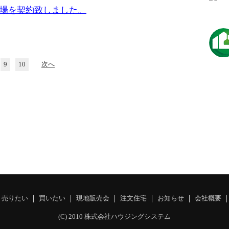
車場を契約致しました。
9
10
次へ
売りたい
買いたい
現地販売会
注文住宅
お知らせ
会社概要
(C) 2010 株式会社ハウジングシステム