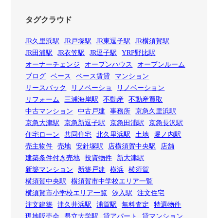
タグクラウド
JR久里浜駅
JR戸塚駅
JR東逗子駅
JR横須賀駅
JR田浦駅
JR衣笠駅
JR逗子駅
YRP野比駅
オーナーチェンジ
オープンハウス
オープンルーム
ブログ
ベース
ベース賃貸
マンション
リースバック
リノベーショ
リノベーション
リフォーム
三浦海岸駅
不動産
不動産買取
中古マンション
中古戸建
事務所
京急久里浜駅
京急大津駅
京急新逗子駅
京急田浦駅
京急長沢駅
住宅ローン
共同住宅
北久里浜駅
土地
堀ノ内駅
売主物件
売地
安針塚駅
店横須賀中央駅
店舗
建築条件付き売地
投資物件
新大津駅
新築マンション
新築戸建
横浜
横須賀
横須賀中央駅
横須賀市中学校エリア一覧
横須賀市小学校エリア一覧
汐入駅
注文住宅
注文建築
津久井浜駅
浦賀駅
無料査定
特選物件
現地販売会
県立大学駅
貸アパート
貸マンション