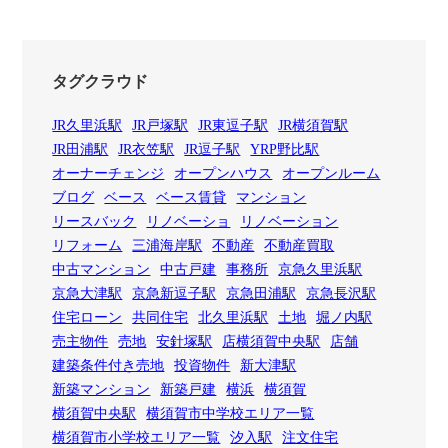
タグクラウド
JR久里浜駅
JR戸塚駅
JR東逗子駅
JR横須賀駅
JR田浦駅
JR衣笠駅
JR逗子駅
YRP野比駅
オーナーチェンジ
オープンハウス
オープンルーム
ブログ
ベース
ベース賃貸
マンション
リースバック
リノベーショ
リノベーション
リフォーム
三浦海岸駅
不動産
不動産買取
中古マンション
中古戸建
事務所
京急久里浜駅
京急大津駅
京急新逗子駅
京急田浦駅
京急長沢駅
住宅ローン
共同住宅
北久里浜駅
土地
堀ノ内駅
売主物件
売地
安針塚駅
店横須賀中央駅
店舗
建築条件付き売地
投資物件
新大津駅
新築マンション
新築戸建
横浜
横須賀
横須賀中央駅
横須賀市中学校エリア一覧
横須賀市小学校エリア一覧
汐入駅
注文住宅