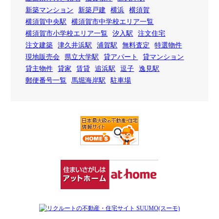
新築マンション
新築戸建
横浜
横須賀
横須賀中央駅
横須賀市中学校エリア一覧
横須賀市小学校エリア一覧
汐入駅
注文住宅
注文建築
津久井浜駅
浦賀駅
無料査定
特選物件
現地販売会
県立大学駅
貸アパート
貸マンション
貸主物件
貸家
賃貸
追浜駅
逗子
逸見駅
郵便番号一覧
馬堀海岸駅
駐車場