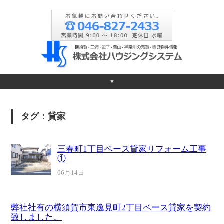
▼
タグ：貸家
三春町1丁目ベース貸家リフォーム工事
①
06月14日
弊社社有の横須賀市東逸見町2丁目ベース貸家を契約
致しました。