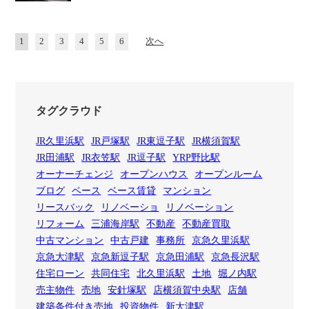
1
2
3
4
5
6
次へ
タグクラウド
JR久里浜駅
JR戸塚駅
JR東逗子駅
JR横須賀駅
JR田浦駅
JR衣笠駅
JR逗子駅
YRP野比駅
オーナーチェンジ
オープンハウス
オープンルーム
ブログ
ベース
ベース賃貸
マンション
リースバック
リノベーショ
リノベーション
リフォーム
三浦海岸駅
不動産
不動産買取
中古マンション
中古戸建
事務所
京急久里浜駅
京急大津駅
京急新逗子駅
京急田浦駅
京急長沢駅
住宅ローン
共同住宅
北久里浜駅
土地
堀ノ内駅
売主物件
売地
安針塚駅
店横須賀中央駅
店舗
建築条件付き売地
投資物件
新大津駅