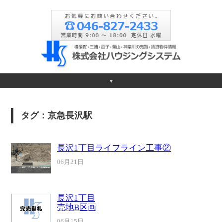
▼
タグ：京急長沢駅
長沢1丁目ライフライン工事②
06月21日
長沢1丁目
売地B区画
06月15日