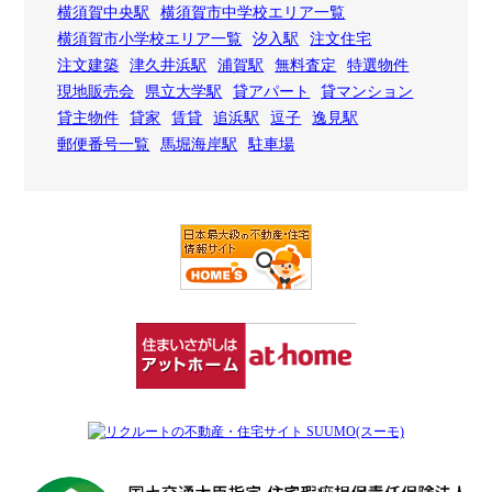
横須賀中央駅
横須賀市中学校エリア一覧
横須賀市小学校エリア一覧
汐入駅
注文住宅
注文建築
津久井浜駅
浦賀駅
無料査定
特選物件
現地販売会
県立大学駅
貸アパート
貸マンション
貸主物件
貸家
賃貸
追浜駅
逗子
逸見駅
郵便番号一覧
馬堀海岸駅
駐車場