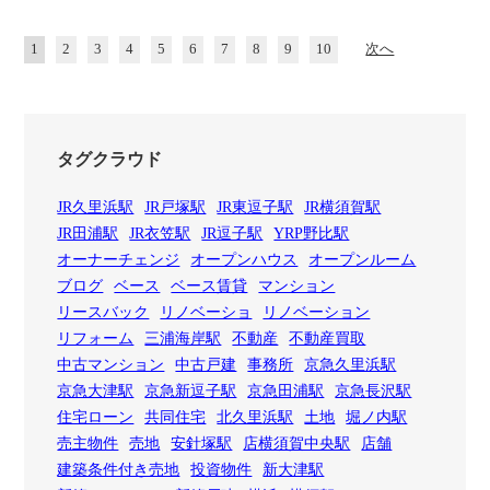
1
2
3
4
5
6
7
8
9
10
次へ
タグクラウド
JR久里浜駅
JR戸塚駅
JR東逗子駅
JR横須賀駅
JR田浦駅
JR衣笠駅
JR逗子駅
YRP野比駅
オーナーチェンジ
オープンハウス
オープンルーム
ブログ
ベース
ベース賃貸
マンション
リースバック
リノベーショ
リノベーション
リフォーム
三浦海岸駅
不動産
不動産買取
中古マンション
中古戸建
事務所
京急久里浜駅
京急大津駅
京急新逗子駅
京急田浦駅
京急長沢駅
住宅ローン
共同住宅
北久里浜駅
土地
堀ノ内駅
売主物件
売地
安針塚駅
店横須賀中央駅
店舗
建築条件付き売地
投資物件
新大津駅