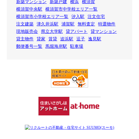
新築マンション
新築戸建
横浜
横須賀
横須賀中央駅
横須賀市中学校エリア一覧
横須賀市小学校エリア一覧
汐入駅
注文住宅
注文建築
津久井浜駅
浦賀駅
無料査定
特選物件
現地販売会
県立大学駅
貸アパート
貸マンション
貸主物件
貸家
賃貸
追浜駅
逗子
逸見駅
郵便番号一覧
馬堀海岸駅
駐車場