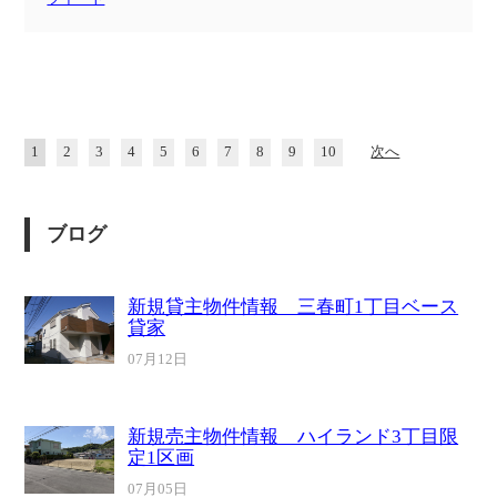
1
2
3
4
5
6
7
8
9
10
次へ
ブログ
新規貸主物件情報 三春町1丁目ベース
貸家
07月12日
新規売主物件情報 ハイランド3丁目限
定1区画
07月05日