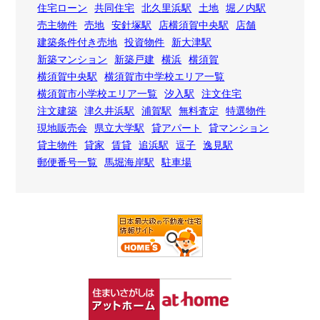
住宅ローン
共同住宅
北久里浜駅
土地
堀ノ内駅
売主物件
売地
安針塚駅
店横須賀中央駅
店舗
建築条件付き売地
投資物件
新大津駅
新築マンション
新築戸建
横浜
横須賀
横須賀中央駅
横須賀市中学校エリア一覧
横須賀市小学校エリア一覧
汐入駅
注文住宅
注文建築
津久井浜駅
浦賀駅
無料査定
特選物件
現地販売会
県立大学駅
貸アパート
貸マンション
貸主物件
貸家
賃貸
追浜駅
逗子
逸見駅
郵便番号一覧
馬堀海岸駅
駐車場