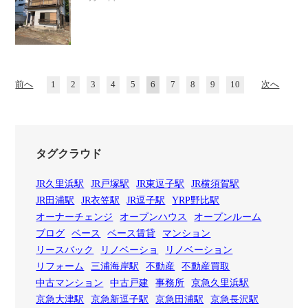
前へ
1
2
3
4
5
6
7
8
9
10
次へ
タグクラウド
JR久里浜駅
JR戸塚駅
JR東逗子駅
JR横須賀駅
JR田浦駅
JR衣笠駅
JR逗子駅
YRP野比駅
オーナーチェンジ
オープンハウス
オープンルーム
ブログ
ベース
ベース賃貸
マンション
リースバック
リノベーショ
リノベーション
リフォーム
三浦海岸駅
不動産
不動産買取
中古マンション
中古戸建
事務所
京急久里浜駅
京急大津駅
京急新逗子駅
京急田浦駅
京急長沢駅