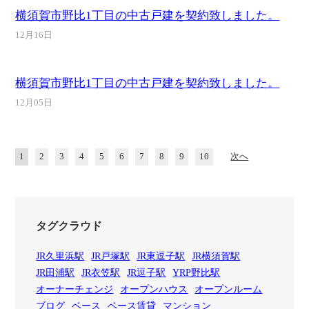
横須賀市野比1丁目の中古戸建を契約致しました。
12月16日
横須賀市野比1丁目の中古戸建を契約致しました。
12月05日
1
2
3
4
5
6
7
8
9
10
次へ
タグクラウド
JR久里浜駅
JR戸塚駅
JR東逗子駅
JR横須賀駅
JR田浦駅
JR衣笠駅
JR逗子駅
YRP野比駅
オーナーチェンジ
オープンハウス
オープンルーム
ブログ
ベース
ベース賃貸
マンション