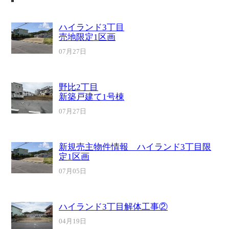
ハイランド3丁目
売地限定1区画
07月27日
野比2丁目
新築戸建て1号棟
07月27日
新規売主物件情報 ハイランド3丁目限
定1区画
07月05日
ハイランド3丁目解体工事②
04月19日