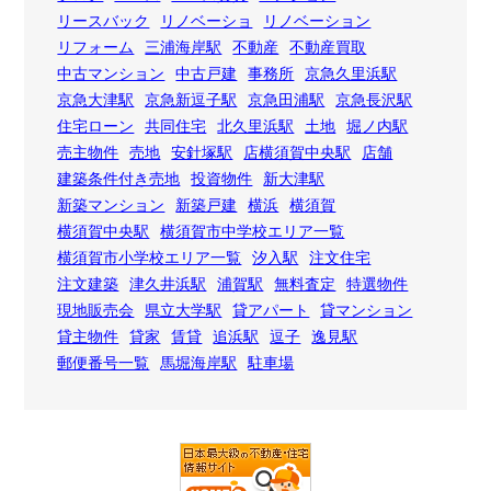
リースバック
リノベーショ
リノベーション
リフォーム
三浦海岸駅
不動産
不動産買取
中古マンション
中古戸建
事務所
京急久里浜駅
京急大津駅
京急新逗子駅
京急田浦駅
京急長沢駅
住宅ローン
共同住宅
北久里浜駅
土地
堀ノ内駅
売主物件
売地
安針塚駅
店横須賀中央駅
店舗
建築条件付き売地
投資物件
新大津駅
新築マンション
新築戸建
横浜
横須賀
横須賀中央駅
横須賀市中学校エリア一覧
横須賀市小学校エリア一覧
汐入駅
注文住宅
注文建築
津久井浜駅
浦賀駅
無料査定
特選物件
現地販売会
県立大学駅
貸アパート
貸マンション
貸主物件
貸家
賃貸
追浜駅
逗子
逸見駅
郵便番号一覧
馬堀海岸駅
駐車場