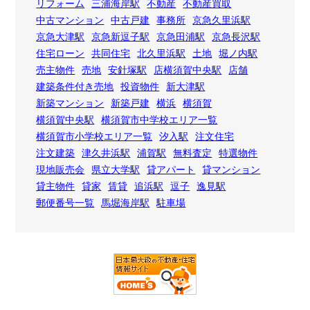
リフォーム
三浦海岸駅
不動産
不動産買取
中古マンション
中古戸建
事務所
京急久里浜駅
京急大津駅
京急新逗子駅
京急田浦駅
京急長沢駅
住宅ローン
共同住宅
北久里浜駅
土地
堀ノ内駅
売主物件
売地
安針塚駅
店横須賀中央駅
店舗
建築条件付き売地
投資物件
新大津駅
新築マンション
新築戸建
横浜
横須賀
横須賀中央駅
横須賀市中学校エリア一覧
横須賀市小学校エリア一覧
汐入駅
注文住宅
注文建築
津久井浜駅
浦賀駅
無料査定
特選物件
現地販売会
県立大学駅
貸アパート
貸マンション
貸主物件
貸家
賃貸
追浜駅
逗子
逸見駅
郵便番号一覧
馬堀海岸駅
駐車場