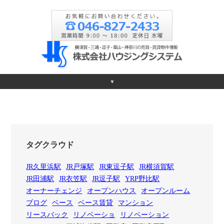
▼
タグクラウド
JR久里浜駅
JR戸塚駅
JR東逗子駅
JR横須賀駅
JR田浦駅
JR衣笠駅
JR逗子駅
YRP野比駅
オーナーチェンジ
オープンハウス
オープンルーム
ブログ
ベース
ベース賃貸
マンション
リースバック
リノベーショ
リノベーション