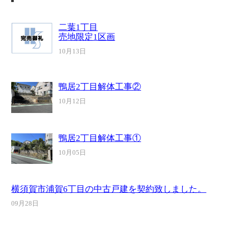
二葉1丁目
売地限定1区画
10月13日
鴨居2丁目解体工事②
10月12日
鴨居2丁目解体工事①
10月05日
横須賀市浦賀6丁目の中古戸建を契約致しました。
09月28日