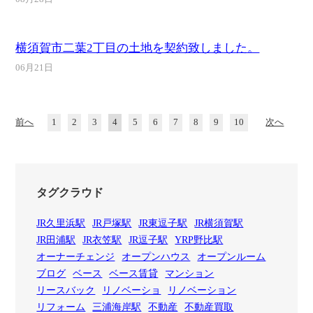
横須賀市二葉2丁目の土地を契約致しました。
06月21日
前へ
1
2
3
4
5
6
7
8
9
10
次へ
タグクラウド
JR久里浜駅
JR戸塚駅
JR東逗子駅
JR横須賀駅
JR田浦駅
JR衣笠駅
JR逗子駅
YRP野比駅
オーナーチェンジ
オープンハウス
オープンルーム
ブログ
ベース
ベース賃貸
マンション
リースバック
リノベーショ
リノベーション
リフォーム
三浦海岸駅
不動産
不動産買取