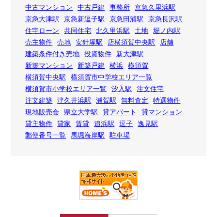
中古マンション
中古戸建
事務所
京急久里浜駅
京急大津駅
京急新逗子駅
京急田浦駅
京急長沢駅
住宅ローン
共同住宅
北久里浜駅
土地
堀ノ内駅
売主物件
売地
安針塚駅
店横須賀中央駅
店舗
建築条件付き売地
投資物件
新大津駅
新築マンション
新築戸建
横浜
横須賀
横須賀中央駅
横須賀市中学校エリア一覧
横須賀市小学校エリア一覧
汐入駅
注文住宅
注文建築
津久井浜駅
浦賀駅
無料査定
特選物件
現地販売会
県立大学駅
貸アパート
貸マンション
貸主物件
貸家
賃貸
追浜駅
逗子
逸見駅
郵便番号一覧
馬堀海岸駅
駐車場